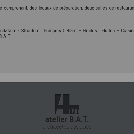
re comprenant, des locaux de préparation, deux salles de restaura
dataire - Structure : François Cellard – Fluides : Fluitec – Cuisin
B.A.T.
atelier B.A.T.
architectes associés