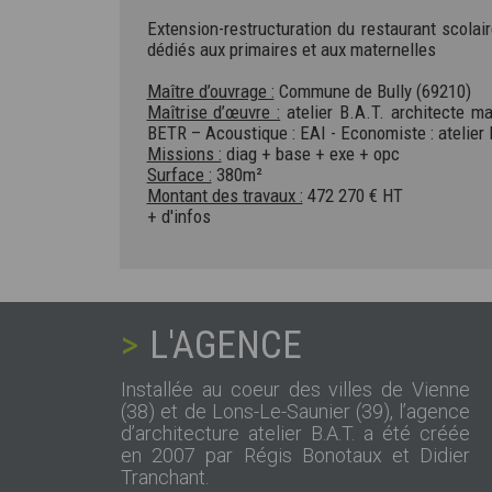
Extension-restructuration du restaurant scolai
dédiés aux primaires et aux maternelles
Maître d’ouvrage :
Commune de Bully (69210)
Maîtrise d’œuvre :
atelier B.A.T. architecte man
BETR – Acoustique : EAI - Economiste : atelier 
Missions :
diag + base + exe + opc
Surface :
380m²
Montant des travaux :
472 270 € HT
+ d'infos
L'AGENCE
Installée au coeur des villes de Vienne
(38) et de Lons-Le-Saunier (39), l’agence
d’architecture atelier B.A.T. a été créée
en 2007 par Régis Bonotaux et Didier
Tranchant.