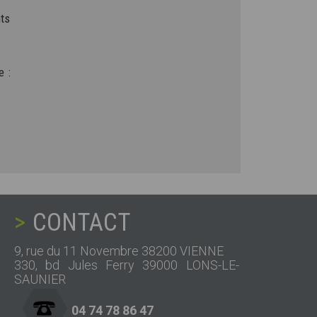
nts
e :
CONTACT
9, rue du 11 Novembre 38200 VIENNE
330, bd Jules Ferry 39000 LONS-LE-
SAUNIER
04 74 78 86 47